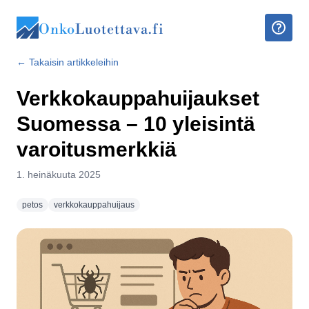
Onko
Luotettava.fi
← Takaisin artikkeleihin
Verkkokauppahuijaukset
Suomessa – 10 yleisintä
varoitusmerkkiä
1. heinäkuuta 2025
petos
verkkokauppahuijaus