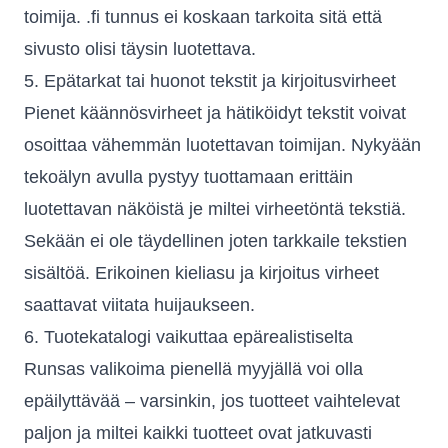
toimija. .fi tunnus ei koskaan tarkoita sitä että
sivusto olisi täysin luotettava.
5. Epätarkat tai huonot tekstit ja kirjoitusvirheet
Pienet käännösvirheet ja hätiköidyt tekstit voivat
osoittaa vähemmän luotettavan toimijan. Nykyään
tekoälyn avulla pystyy tuottamaan erittäin
luotettavan näköistä je miltei virheetöntä tekstiä.
Sekään ei ole täydellinen joten tarkkaile tekstien
sisältöä. Erikoinen kieliasu ja kirjoitus virheet
saattavat viitata huijaukseen.
6. Tuotekatalogi vaikuttaa epärealistiselta
Runsas valikoima pienellä myyjällä voi olla
epäilyttävää – varsinkin, jos tuotteet vaihtelevat
paljon ja miltei kaikki tuotteet ovat jatkuvasti