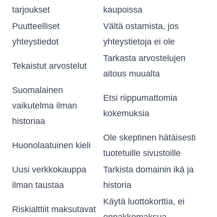
tarjoukset
kaupoissa
Puutteelliset
Vältä ostamista, jos
yhteystiedot
yhteystietoja ei ole
Tarkasta arvostelujen
Tekaistut arvostelut
aitous muualta
Suomalainen
Etsi riippumattomia
vaikutelma ilman
kokemuksia
historiaa
Ole skeptinen hätäisesti
Huonolaatuinen kieli
tuotetuille sivustoille
Uusi verkkokauppa
Tarkista domainin ikä ja
ilman taustaa
historia
Käytä luottokorttia, ei
Riskialttiit maksutavat
ennakkomaksua