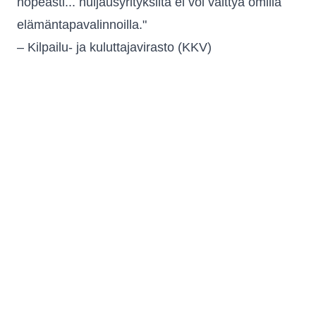
nopeasti... huijausyrityksiltä ei voi välttyä omilla
elämäntapavalinnoilla."
– Kilpailu‑ ja kuluttajavirasto (KKV)