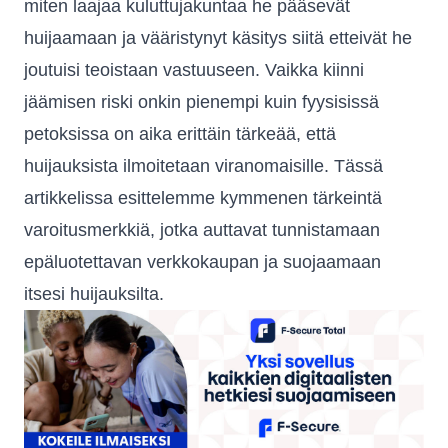
miten laajaa kuluttujakuntaa he pääsevät
huijaamaan ja vääristynyt käsitys siitä etteivät he
joutuisi teoistaan vastuuseen. Vaikka kiinni
jäämisen riski onkin pienempi kuin fyysisissä
petoksissa on aika erittäin tärkeää, että
huijauksista ilmoitetaan viranomaisille. Tässä
artikkelissa esittelemme kymmenen tärkeintä
varoitusmerkkiä, jotka auttavat tunnistamaan
epäluotettavan verkkokaupan ja suojaamaan
itsesi huijauksilta.