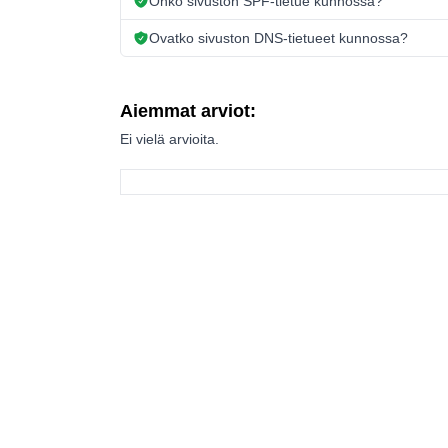
Onko sivuston SPF-tietue kunnossa?
Ovatko sivuston DNS-tietueet kunnossa?
Aiemmat arviot:
Ei vielä arvioita.