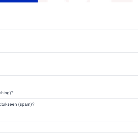
ishing)?
titukseen (spam)?