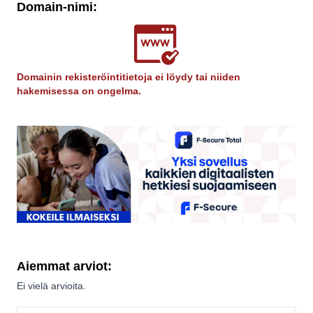
Domain-nimi:
Domainin rekisteröintitietoja ei löydy tai niiden
hakemisessa on ongelma.
Aiemmat arviot:
Ei vielä arvioita.