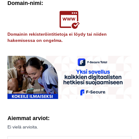
Domain-nimi:
Domainin rekisteröintitietoja ei löydy tai niiden
hakemisessa on ongelma.
Aiemmat arviot:
Ei vielä arvioita.