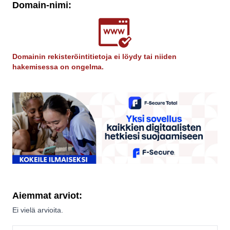
Domain-nimi:
Domainin rekisteröintitietoja ei löydy tai niiden
hakemisessa on ongelma.
Aiemmat arviot:
Ei vielä arvioita.