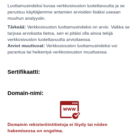
Luottamusindeksi kuvaa verkkosivuston luotettavuutta ja se
perustuu käyttäjiemme antamien arvioiden lisäksi useaan
muuhun analyysiin.
Tärkeää:
Verkkosivuston luottamusindeksi on arvio. Vaikka se
tarjoaa arvokasta tietoa, sen ei pitäisi olla ainoa tekijä
verkkosivuston luotettavuutta arvioitaessa.
Arviot muuttuvat:
Verkkosivuston luottamusindeksi voi
parantua tai heikentyä verkkosivuston muuttuessa.
Sertifikaatti:
Domain-nimi:
Domainin rekisteröintitietoja ei löydy tai niiden
hakemisessa on ongelma.