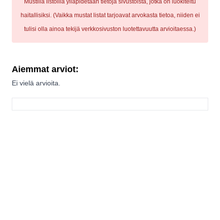
Mustilla listoilla ylläpidetään tietoja sivustoista, jotka on luokiteltu
haitallisiksi. (Vaikka mustat listat tarjoavat arvokasta tietoa, niiden ei
tulisi olla ainoa tekijä verkkosivuston luotettavuutta arvioitaessa.)
Aiemmat arviot:
Ei vielä arvioita.