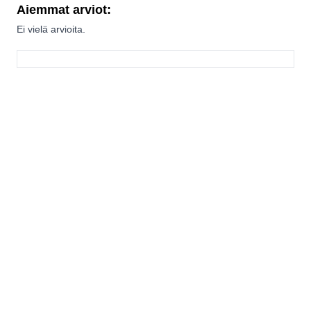
Aiemmat arviot:
Ei vielä arvioita.