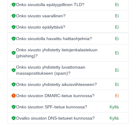
Onko sivustolla epätyypillinen TLD?
Ei
Onko sivusto vaarallinen?
Ei
Onko sivusto epäilyttävä?
Ei
Onko sivustolla havaittu haittaohjelmia?
Ei
Onko sivusto yhdistetty tietojenkalasteluun
Ei
(phishing)?
Onko sivusto yhdistetty luvattomaan
Ei
massapostitukseen (spam)?
Onko sivusto yhdistetty aikuisviihteeseen?
Ei
Onko sivuston DMARC-tietue kunnossa?
Ei
Onko sivuston SPF-tietue kunnossa?
Kyllä
Ovatko sivuston DNS-tietueet kunnossa?
Kyllä