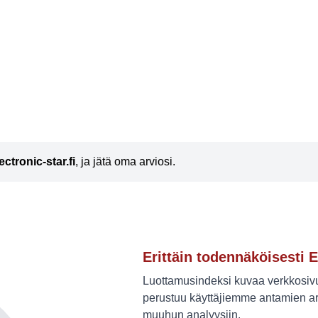
ectronic-star.fi
, ja jätä oma arviosi.
Erittäin todennäköisesti E
Luottamusindeksi kuvaa verkkosivus
perustuu käyttäjiemme antamien ar
muuhun analyysiin.