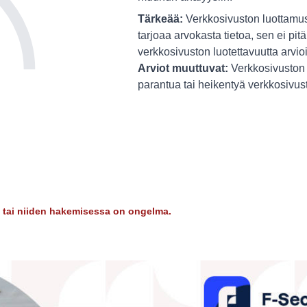
Tärkeää:
Verkkosivuston luottamus
tarjoaa arvokasta tietoa, sen ei pitä
verkkosivuston luotettavuutta arvio
Arviot muuttuvat:
Verkkosivuston 
parantua tai heikentyä verkkosivu
dy tai niiden hakemisessa on ongelma.