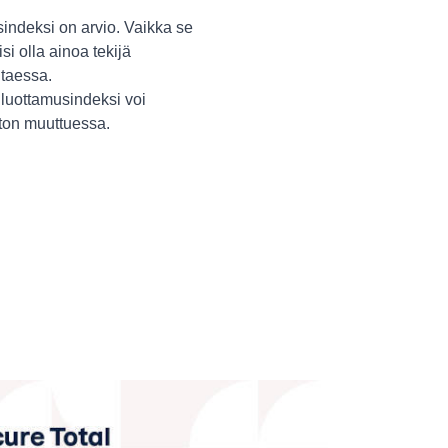
indeksi on arvio. Vaikka se
isi olla ainoa tekijä
itaessa.
luottamusindeksi voi
ston muuttuessa.