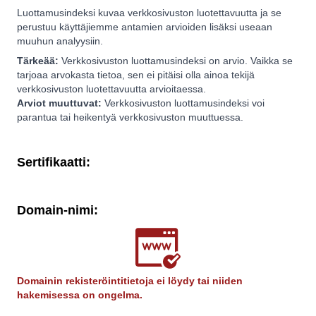
Luottamusindeksi kuvaa verkkosivuston luotettavuutta ja se
perustuu käyttäjiemme antamien arvioiden lisäksi useaan
muuhun analyysiin.
Tärkeää:
Verkkosivuston luottamusindeksi on arvio. Vaikka se
tarjoaa arvokasta tietoa, sen ei pitäisi olla ainoa tekijä
verkkosivuston luotettavuutta arvioitaessa.
Arviot muuttuvat:
Verkkosivuston luottamusindeksi voi
parantua tai heikentyä verkkosivuston muuttuessa.
Sertifikaatti:
Domain-nimi:
Domainin rekisteröintitietoja ei löydy tai niiden
hakemisessa on ongelma.