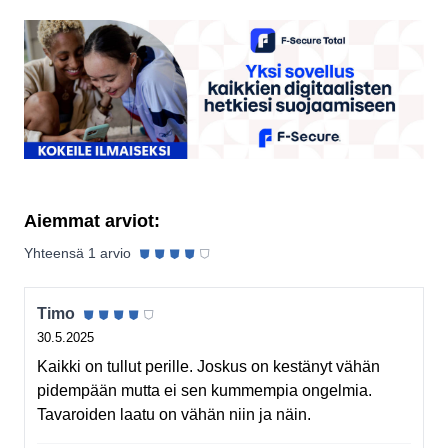
Aiemmat arviot:
⛊
⛊
⛊
⛊
⛉
Yhteensä
1
arvio
⛊
⛊
⛊
⛊
⛉
Timo
30.5.2025
Kaikki on tullut perille. Joskus on kestänyt vähän
pidempään mutta ei sen kummempia ongelmia.
Tavaroiden laatu on vähän niin ja näin.