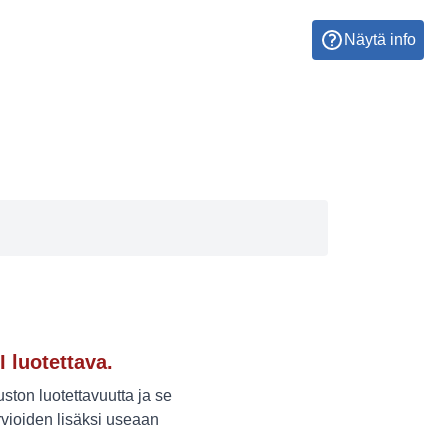
Näytä info
I luotettava.
ton luotettavuutta ja se
vioiden lisäksi useaan