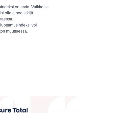
indeksi on arvio. Vaikka se
isi olla ainoa tekijä
itaessa.
luottamusindeksi voi
ston muuttuessa.