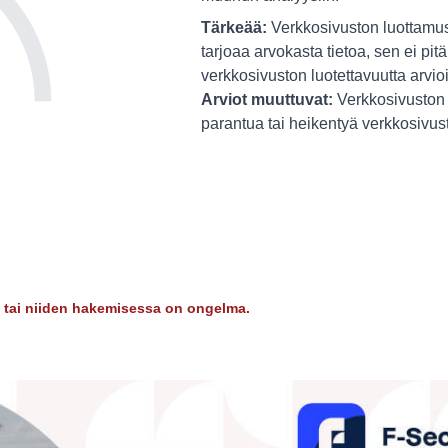
Tärkeää:
Verkkosivuston luottamus
tarjoaa arvokasta tietoa, sen ei pitä
verkkosivuston luotettavuutta arvio
Arviot muuttuvat:
Verkkosivuston 
parantua tai heikentyä verkkosivu
dy tai niiden hakemisessa on ongelma.