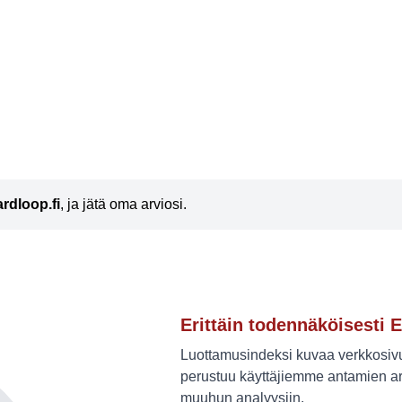
rdloop.fi
, ja jätä oma arviosi.
Erittäin todennäköisesti E
Luottamusindeksi kuvaa verkkosivus
perustuu käyttäjiemme antamien ar
muuhun analyysiin.