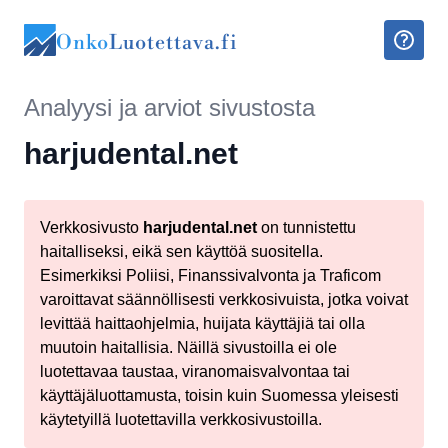
Onko
Luotettava.fi
Analyysi ja arviot sivustosta
harjudental.net
Verkkosivusto
harjudental.net
on tunnistettu
haitalliseksi, eikä sen käyttöä suositella.
Esimerkiksi Poliisi, Finanssivalvonta ja Traficom
varoittavat säännöllisesti verkkosivuista, jotka voivat
levittää haittaohjelmia, huijata käyttäjiä tai olla
muutoin haitallisia. Näillä sivustoilla ei ole
luotettavaa taustaa, viranomaisvalvontaa tai
käyttäjäluottamusta, toisin kuin Suomessa yleisesti
käytetyillä luotettavilla verkkosivustoilla.