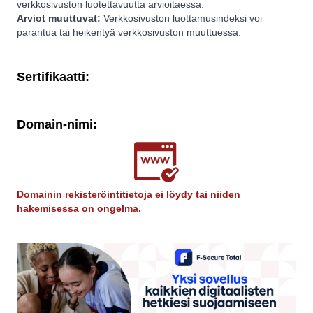
verkkosivuston luotettavuutta arvioitaessa.
Arviot muuttuvat:
Verkkosivuston luottamusindeksi voi
parantua tai heikentyä verkkosivuston muuttuessa.
Sertifikaatti:
Domain-nimi:
Domainin rekisteröintitietoja ei löydy tai niiden
hakemisessa on ongelma.