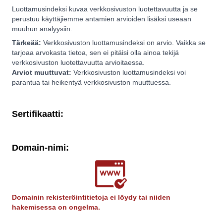
Luottamusindeksi kuvaa verkkosivuston luotettavuutta ja se
perustuu käyttäjiemme antamien arvioiden lisäksi useaan
muuhun analyysiin.
Tärkeää:
Verkkosivuston luottamusindeksi on arvio. Vaikka se
tarjoaa arvokasta tietoa, sen ei pitäisi olla ainoa tekijä
verkkosivuston luotettavuutta arvioitaessa.
Arviot muuttuvat:
Verkkosivuston luottamusindeksi voi
parantua tai heikentyä verkkosivuston muuttuessa.
Sertifikaatti:
Domain-nimi:
Domainin rekisteröintitietoja ei löydy tai niiden
hakemisessa on ongelma.