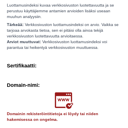
Luottamusindeksi kuvaa verkkosivuston luotettavuutta ja se
perustuu käyttäjiemme antamien arvioiden lisäksi useaan
muuhun analyysiin.
Tärkeää:
Verkkosivuston luottamusindeksi on arvio. Vaikka se
tarjoaa arvokasta tietoa, sen ei pitäisi olla ainoa tekijä
verkkosivuston luotettavuutta arvioitaessa.
Arviot muuttuvat:
Verkkosivuston luottamusindeksi voi
parantua tai heikentyä verkkosivuston muuttuessa.
Sertifikaatti:
Domain-nimi:
Domainin rekisteröintitietoja ei löydy tai niiden
hakemisessa on ongelma.