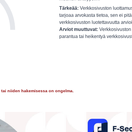
Tärkeää:
Verkkosivuston luottamus
tarjoaa arvokasta tietoa, sen ei pitä
verkkosivuston luotettavuutta arvio
Arviot muuttuvat:
Verkkosivuston 
parantua tai heikentyä verkkosivu
dy tai niiden hakemisessa on ongelma.