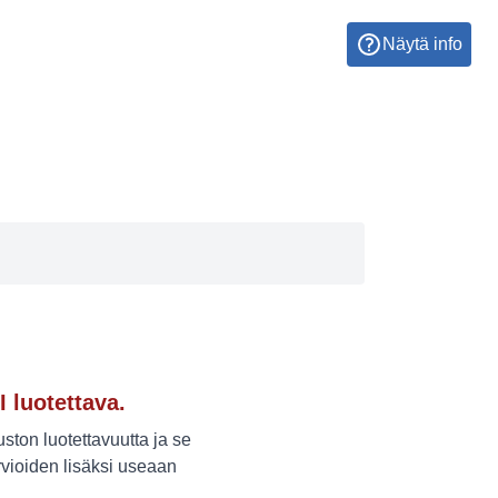
Näytä info
I luotettava.
ton luotettavuutta ja se
vioiden lisäksi useaan