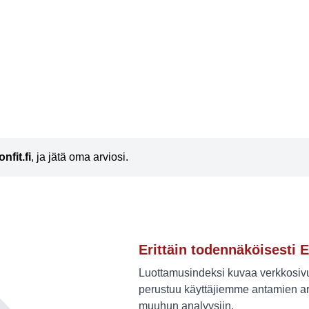
onfit.fi
, ja jätä oma arviosi.
Erittäin todennäköisesti E
Luottamusindeksi kuvaa verkkosivus
perustuu käyttäjiemme antamien ar
muuhun analyysiin.