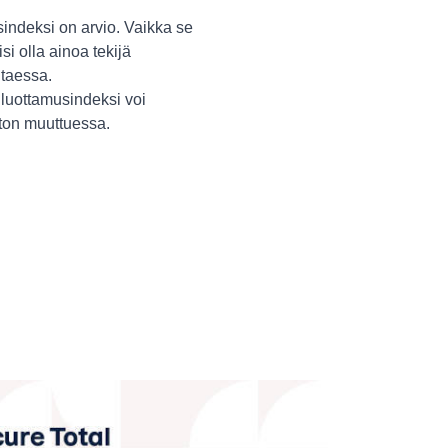
indeksi on arvio. Vaikka se
isi olla ainoa tekijä
itaessa.
luottamusindeksi voi
ston muuttuessa.