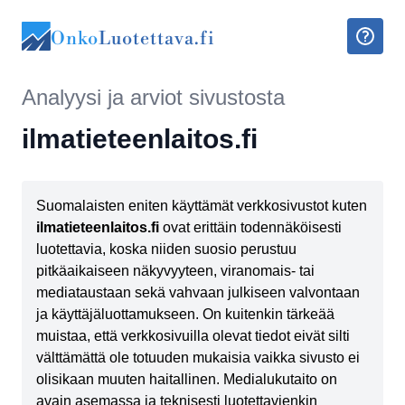
Onko
Luotettava.fi
Analyysi ja arviot sivustosta
ilmatieteenlaitos.fi
Suomalaisten eniten käyttämät verkkosivustot kuten
ilmatieteenlaitos.fi
ovat erittäin todennäköisesti
luotettavia, koska niiden suosio perustuu
pitkäaikaiseen näkyvyyteen, viranomais- tai
mediataustaan sekä vahvaan julkiseen valvontaan
ja käyttäjäluottamukseen. On kuitenkin tärkeää
muistaa, että verkkosivuilla olevat tiedot eivät silti
välttämättä ole totuuden mukaisia vaikka sivusto ei
olisikaan muuten haitallinen. Medialukutaito on
avain asemassa ja teknisesti luotettavienkin