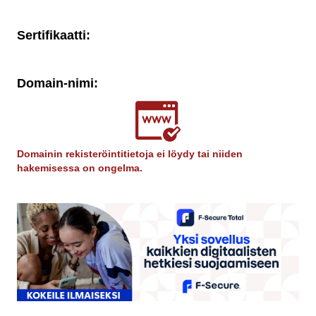
Sertifikaatti:
Domain-nimi:
Domainin rekisteröintitietoja ei löydy tai niiden
hakemisessa on ongelma.