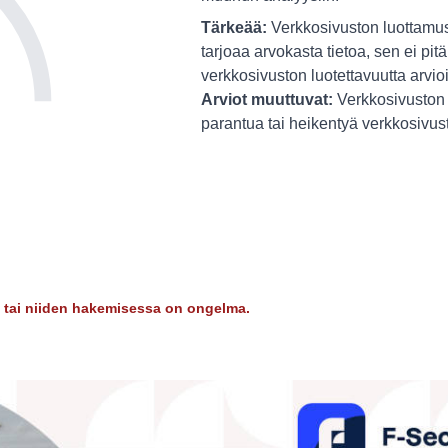
Tärkeää:
Verkkosivuston luottamus
tarjoaa arvokasta tietoa, sen ei pitä
verkkosivuston luotettavuutta arvio
Arviot muuttuvat:
Verkkosivuston 
parantua tai heikentyä verkkosivu
dy tai niiden hakemisessa on ongelma.