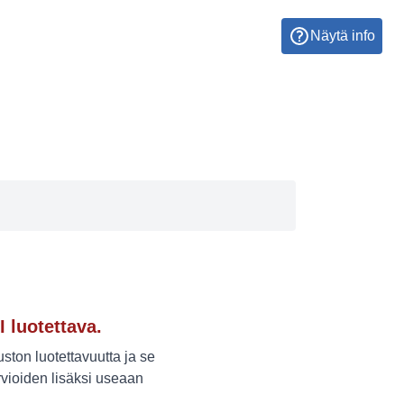
Näytä info
I luotettava.
ton luotettavuutta ja se
vioiden lisäksi useaan