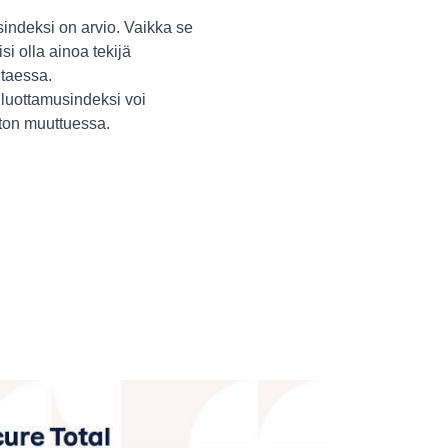
indeksi on arvio. Vaikka se
isi olla ainoa tekijä
itaessa.
luottamusindeksi voi
ston muuttuessa.