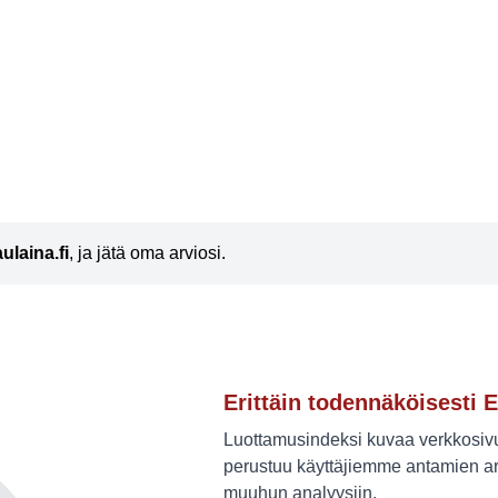
aulaina.fi
, ja jätä oma arviosi.
Erittäin todennäköisesti E
Luottamusindeksi kuvaa verkkosivus
perustuu käyttäjiemme antamien ar
muuhun analyysiin.