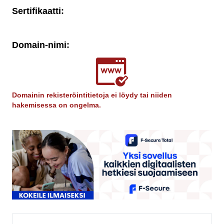
Sertifikaatti:
Domain-nimi:
Domainin rekisteröintitietoja ei löydy tai niiden
hakemisessa on ongelma.