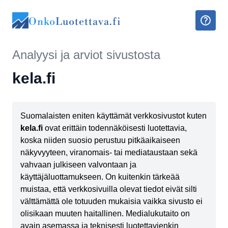
Onko
Luotettava.fi
Analyysi ja arviot sivustosta
kela.fi
Suomalaisten eniten käyttämät verkkosivustot kuten
kela.fi
ovat erittäin todennäköisesti luotettavia,
koska niiden suosio perustuu pitkäaikaiseen
näkyvyyteen, viranomais- tai mediataustaan sekä
vahvaan julkiseen valvontaan ja
käyttäjäluottamukseen. On kuitenkin tärkeää
muistaa, että verkkosivuilla olevat tiedot eivät silti
välttämättä ole totuuden mukaisia vaikka sivusto ei
olisikaan muuten haitallinen. Medialukutaito on
avain asemassa ja teknisesti luotettavienkin