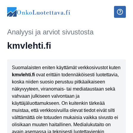
Onko
Luotettava.fi
Analyysi ja arviot sivustosta
kmvlehti.fi
Suomalaisten eniten käyttämät verkkosivustot kuten
kmvlehti.fi
ovat erittäin todennäköisesti luotettavia,
koska niiden suosio perustuu pitkäaikaiseen
näkyvyyteen, viranomais- tai mediataustaan sekä
vahvaan julkiseen valvontaan ja
käyttäjäluottamukseen. On kuitenkin tärkeää
muistaa, että verkkosivuilla olevat tiedot eivät silti
välttämättä ole totuuden mukaisia vaikka sivusto ei
olisikaan muuten haitallinen. Medialukutaito on
avain asemassa ja teknisesti luotettavienkin