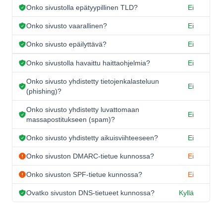
Onko sivustolla epätyypillinen TLD?
Ei
Onko sivusto vaarallinen?
Ei
Onko sivusto epäilyttävä?
Ei
Onko sivustolla havaittu haittaohjelmia?
Ei
Onko sivusto yhdistetty tietojenkalasteluun
Ei
(phishing)?
Onko sivusto yhdistetty luvattomaan
Ei
massapostitukseen (spam)?
Onko sivusto yhdistetty aikuisviihteeseen?
Ei
Onko sivuston DMARC-tietue kunnossa?
Ei
Onko sivuston SPF-tietue kunnossa?
Ei
Ovatko sivuston DNS-tietueet kunnossa?
Kyllä