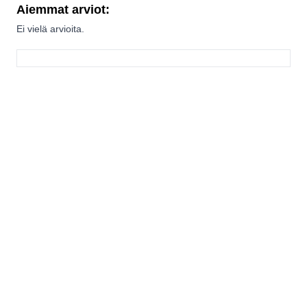
Aiemmat arviot:
Ei vielä arvioita.