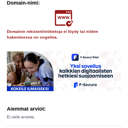
Domain-nimi:
Domainin rekisteröintitietoja ei löydy tai niiden
hakemisessa on ongelma.
Aiemmat arviot:
Ei vielä arvioita.