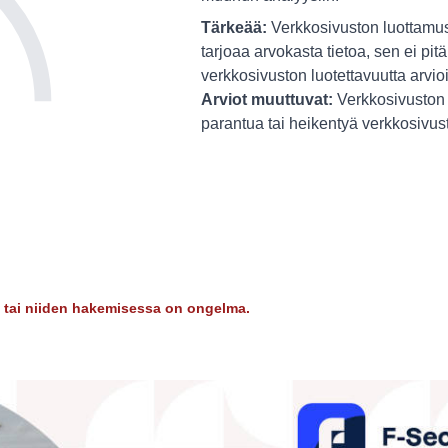
Tärkeää:
Verkkosivuston luottamus
tarjoaa arvokasta tietoa, sen ei pitä
verkkosivuston luotettavuutta arvio
Arviot muuttuvat:
Verkkosivuston 
parantua tai heikentyä verkkosivu
dy tai niiden hakemisessa on ongelma.