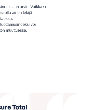
indeksi on arvio. Vaikka se
isi olla ainoa tekijä
itaessa.
luottamusindeksi voi
ston muuttuessa.