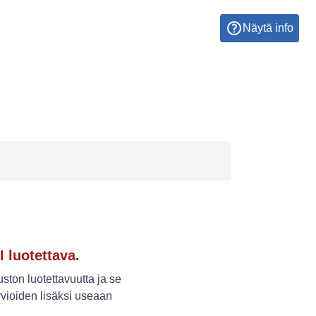
Näytä info
I luotettava.
ton luotettavuutta ja se
vioiden lisäksi useaan