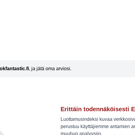
okfantastic.fi
, ja jätä oma arviosi.
Erittäin todennäköisesti E
Luottamusindeksi kuvaa verkkosivus
perustuu käyttäjiemme antamien ar
muuhun analyysiin.