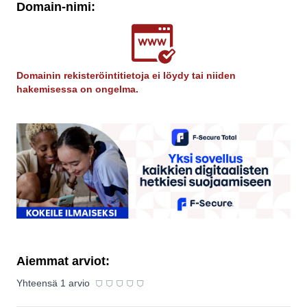
Domain-nimi:
Domainin rekisteröintitietoja ei löydy tai niiden
hakemisessa on ongelma.
Aiemmat arviot:
⛉
⛉
⛉
⛉
⛉
Yhteensä
1
arvio