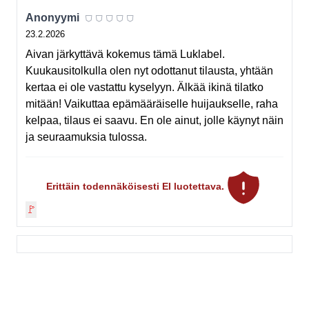
⛉
⛉
⛉
⛉
⛉
Anonyymi
23.2.2026
Aivan järkyttävä kokemus tämä Luklabel.
Kuukausitolkulla olen nyt odottanut tilausta, yhtään
kertaa ei ole vastattu kyselyyn. Älkää ikinä tilatko
mitään! Vaikuttaa epämääräiselle huijaukselle, raha
kelpaa, tilaus ei saavu. En ole ainut, jolle käynyt näin
ja seuraamuksia tulossa.
Erittäin todennäköisesti EI luotettava.
🚩