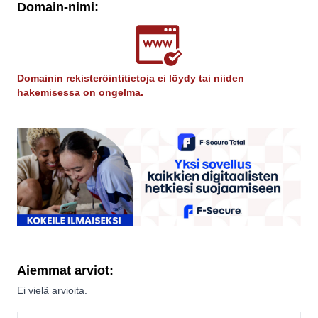
Domain-nimi:
Domainin rekisteröintitietoja ei löydy tai niiden
hakemisessa on ongelma.
Aiemmat arviot:
Ei vielä arvioita.