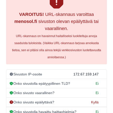
VAROITUS!
URL-skannaus varoittaa
menosol.fi
sivuston olevan epäilyttävä tai
vaarallinen.
URL-skannaus on havainnut haitalliseksi luokiteltuja arvoja
saaduista tuloksista. (Vaikka URL-skannaus tarjoaa arvokasta
tietoa, sen ei pitäisi olla ainoa tekijä verkkosivuston luotettavuutta
arvioitaessa.)
Sivuston IP-osoite
172.67.159.147
Onko sivustolla epätyypillinen TLD?
Ei
Onko sivusto vaarallinen?
Ei
Onko sivusto epäilyttävä?
Kyllä
Onko sivustolla havaittu haittaohjelmia?
Ei