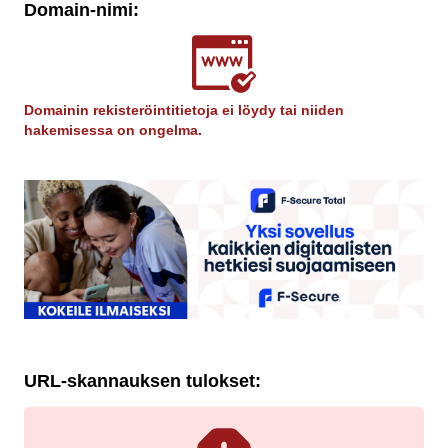
Domain-nimi:
Domainin rekisteröintitietoja ei löydy tai niiden
hakemisessa on ongelma.
URL-skannauksen tulokset: