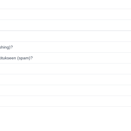
ishing)?
titukseen (spam)?