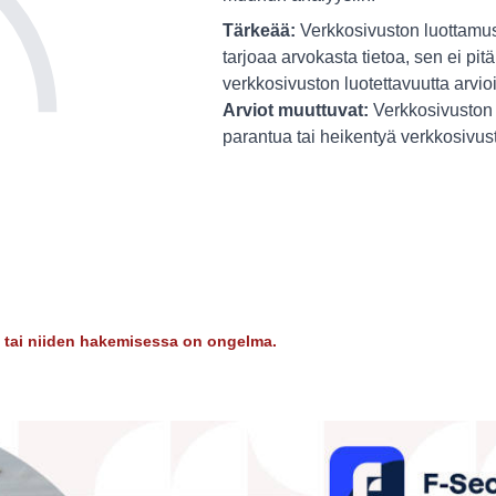
Tärkeää:
Verkkosivuston luottamus
tarjoaa arvokasta tietoa, sen ei pitä
verkkosivuston luotettavuutta arvio
Arviot muuttuvat:
Verkkosivuston 
parantua tai heikentyä verkkosivu
dy tai niiden hakemisessa on ongelma.