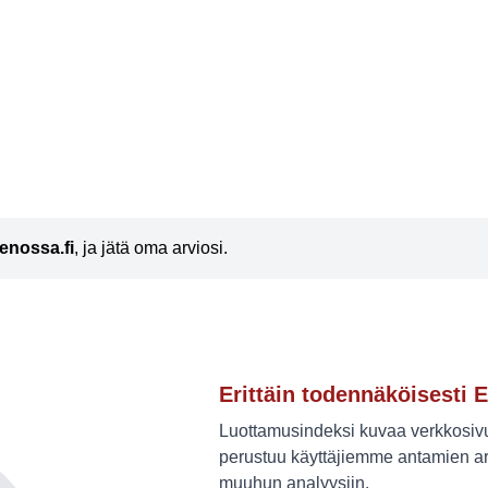
enossa.fi
, ja jätä oma arviosi.
Erittäin todennäköisesti E
Luottamusindeksi kuvaa verkkosivus
perustuu käyttäjiemme antamien ar
muuhun analyysiin.