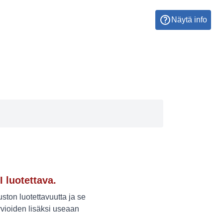
Näytä info
I luotettava.
ton luotettavuutta ja se
vioiden lisäksi useaan