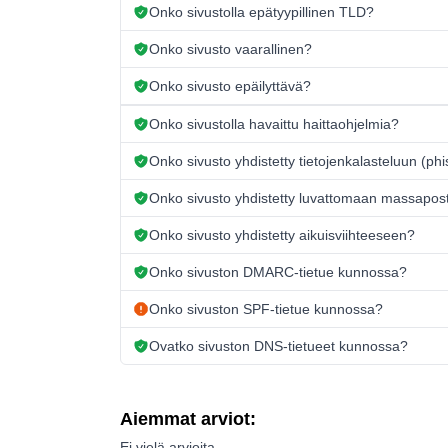
Onko sivustolla epätyypillinen TLD?
Onko sivusto vaarallinen?
Onko sivusto epäilyttävä?
Onko sivustolla havaittu haittaohjelmia?
Onko sivusto yhdistetty tietojenkalasteluun (ph
Onko sivusto yhdistetty luvattomaan massapos
Onko sivusto yhdistetty aikuisviihteeseen?
Onko sivuston DMARC-tietue kunnossa?
Onko sivuston SPF-tietue kunnossa?
Ovatko sivuston DNS-tietueet kunnossa?
Aiemmat arviot:
Ei vielä arvioita.