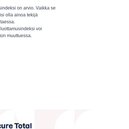
indeksi on arvio. Vaikka se
isi olla ainoa tekijä
itaessa.
luottamusindeksi voi
ston muuttuessa.