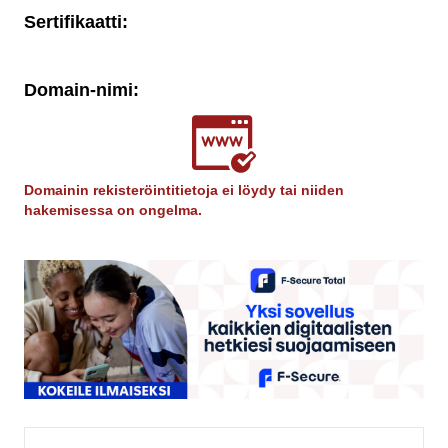
Sertifikaatti:
Domain-nimi:
Domainin rekisteröintitietoja ei löydy tai niiden
hakemisessa on ongelma.