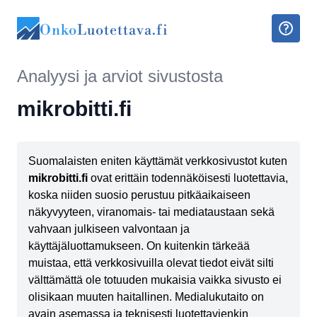
Onko
Luotettava.fi
Analyysi ja arviot sivustosta
mikrobitti.fi
Suomalaisten eniten käyttämät verkkosivustot kuten
mikrobitti.fi
ovat erittäin todennäköisesti luotettavia,
koska niiden suosio perustuu pitkäaikaiseen
näkyvyyteen, viranomais- tai mediataustaan sekä
vahvaan julkiseen valvontaan ja
käyttäjäluottamukseen. On kuitenkin tärkeää
muistaa, että verkkosivuilla olevat tiedot eivät silti
välttämättä ole totuuden mukaisia vaikka sivusto ei
olisikaan muuten haitallinen. Medialukutaito on
avain asemassa ja teknisesti luotettavienkin