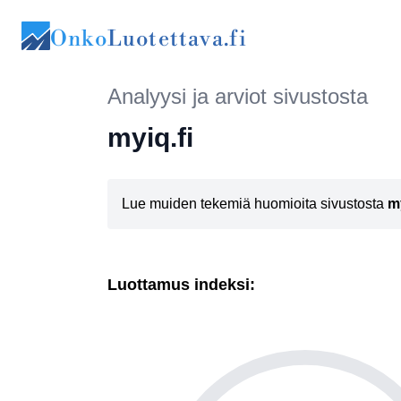
Onko
Luotettava.fi
Analyysi ja arviot sivustosta
myiq.fi
Lue muiden tekemiä huomioita sivustosta
my
Luottamus indeksi: