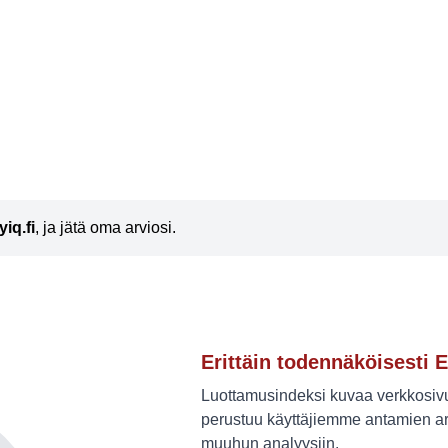
iq.fi
, ja jätä oma arviosi.
Erittäin todennäköisesti E
Luottamusindeksi kuvaa verkkosivus
perustuu käyttäjiemme antamien ar
muuhun analyysiin.