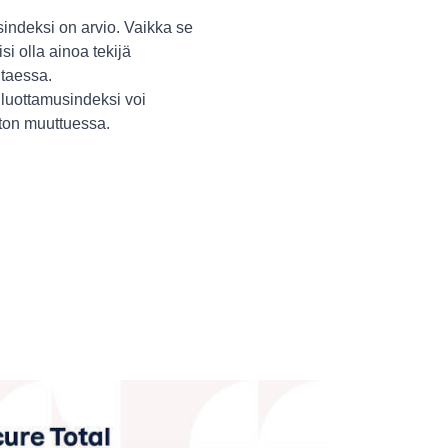
indeksi on arvio. Vaikka se
isi olla ainoa tekijä
itaessa.
luottamusindeksi voi
ston muuttuessa.