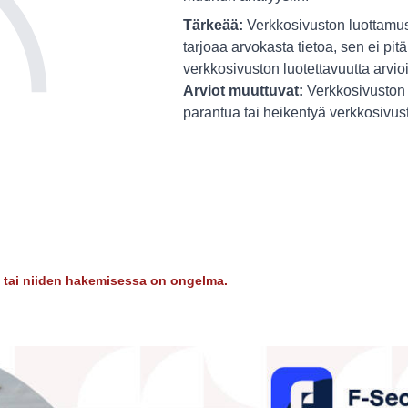
Tärkeää:
Verkkosivuston luottamus
tarjoaa arvokasta tietoa, sen ei pitä
verkkosivuston luotettavuutta arvio
Arviot muuttuvat:
Verkkosivuston 
parantua tai heikentyä verkkosivu
dy tai niiden hakemisessa on ongelma.