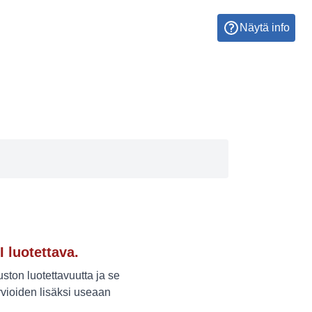
Näytä info
I luotettava.
ton luotettavuutta ja se
vioiden lisäksi useaan