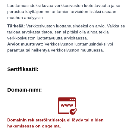
Luottamusindeksi kuvaa verkkosivuston luotettavuutta ja se
perustuu käyttäjiemme antamien arvioiden lisäksi useaan
muuhun analyysiin.
Tärkeää:
Verkkosivuston luottamusindeksi on arvio. Vaikka se
tarjoaa arvokasta tietoa, sen ei pitäisi olla ainoa tekijä
verkkosivuston luotettavuutta arvioitaessa.
Arviot muuttuvat:
Verkkosivuston luottamusindeksi voi
parantua tai heikentyä verkkosivuston muuttuessa.
Sertifikaatti:
Domain-nimi:
Domainin rekisteröintitietoja ei löydy tai niiden
hakemisessa on ongelma.