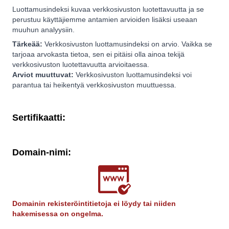
Luottamusindeksi kuvaa verkkosivuston luotettavuutta ja se
perustuu käyttäjiemme antamien arvioiden lisäksi useaan
muuhun analyysiin.
Tärkeää:
Verkkosivuston luottamusindeksi on arvio. Vaikka se
tarjoaa arvokasta tietoa, sen ei pitäisi olla ainoa tekijä
verkkosivuston luotettavuutta arvioitaessa.
Arviot muuttuvat:
Verkkosivuston luottamusindeksi voi
parantua tai heikentyä verkkosivuston muuttuessa.
Sertifikaatti:
Domain-nimi:
Domainin rekisteröintitietoja ei löydy tai niiden
hakemisessa on ongelma.