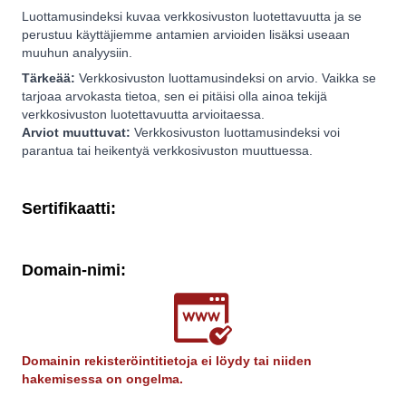
Luottamusindeksi kuvaa verkkosivuston luotettavuutta ja se
perustuu käyttäjiemme antamien arvioiden lisäksi useaan
muuhun analyysiin.
Tärkeää:
Verkkosivuston luottamusindeksi on arvio. Vaikka se
tarjoaa arvokasta tietoa, sen ei pitäisi olla ainoa tekijä
verkkosivuston luotettavuutta arvioitaessa.
Arviot muuttuvat:
Verkkosivuston luottamusindeksi voi
parantua tai heikentyä verkkosivuston muuttuessa.
Sertifikaatti:
Domain-nimi:
Domainin rekisteröintitietoja ei löydy tai niiden
hakemisessa on ongelma.