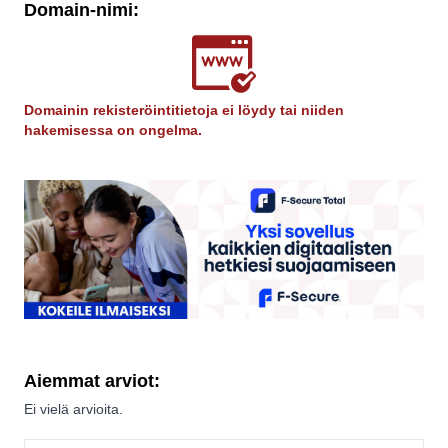
Domain-nimi:
Domainin rekisteröintitietoja ei löydy tai niiden
hakemisessa on ongelma.
Aiemmat arviot:
Ei vielä arvioita.