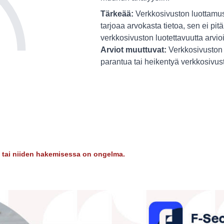
Tärkeää:
Verkkosivuston luottamus
tarjoaa arvokasta tietoa, sen ei pitä
verkkosivuston luotettavuutta arvio
Arviot muuttuvat:
Verkkosivuston 
parantua tai heikentyä verkkosivu
dy tai niiden hakemisessa on ongelma.