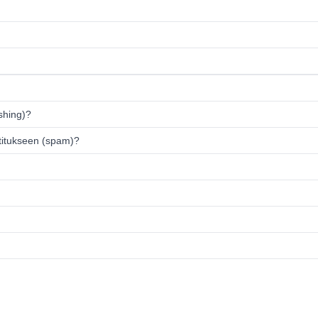
ishing)?
titukseen (spam)?