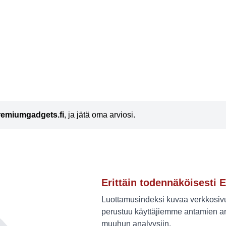
remiumgadgets.fi
, ja jätä oma arviosi.
Erittäin todennäköisesti E
Luottamusindeksi kuvaa verkkosivus
perustuu käyttäjiemme antamien ar
muuhun analyysiin.