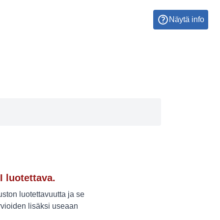
Näytä info
I luotettava.
ton luotettavuutta ja se
vioiden lisäksi useaan