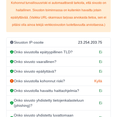
Kohonnut turvallisuusriski ei automaattisesti tarkoita, että sivusto on
haitallinen. Sivuston toiminnassa on kuitenkin havaittu jotain
epäilyttävää. (Vaikka URL-skannaus tarjoaa arvokasta tietoa, sen ei
pitäisi olla ainoa tekijä verkkosivuston luotettavuutta arvioitaessa.)
Sivuston IP-osoite
23.254.203.75
Onko sivustolla epätyypillinen TLD?
Ei
Onko sivusto vaarallinen?
Ei
Onko sivusto epäilyttävä?
Ei
Onko sivustolla kohonnut riski?
Kyllä
Onko sivustolla havaittu haittaohjelmia?
Ei
Onko sivusto yhdistetty tietojenkalasteluun
Ei
(phishing)?
Onko sivusto yhdistetty luvattomaan