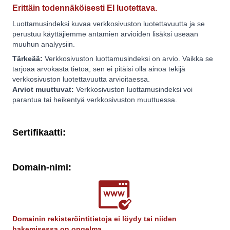
Erittäin todennäköisesti EI luotettava.
Luottamusindeksi kuvaa verkkosivuston luotettavuutta ja se
perustuu käyttäjiemme antamien arvioiden lisäksi useaan
muuhun analyysiin.
Tärkeää:
Verkkosivuston luottamusindeksi on arvio. Vaikka se
tarjoaa arvokasta tietoa, sen ei pitäisi olla ainoa tekijä
verkkosivuston luotettavuutta arvioitaessa.
Arviot muuttuvat:
Verkkosivuston luottamusindeksi voi
parantua tai heikentyä verkkosivuston muuttuessa.
Sertifikaatti:
Domain-nimi:
Domainin rekisteröintitietoja ei löydy tai niiden
hakemisessa on ongelma.