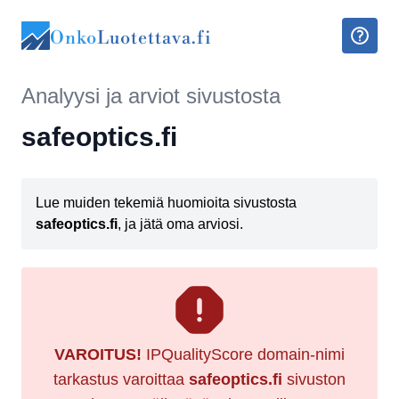
Onko
Luotettava.fi
Analyysi ja arviot sivustosta
safeoptics.fi
Lue muiden tekemiä huomioita sivustosta
safeoptics.fi
, ja jätä oma arviosi.
VAROITUS!
IPQualityScore domain-nimi
tarkastus varoittaa
safeoptics.fi
sivuston