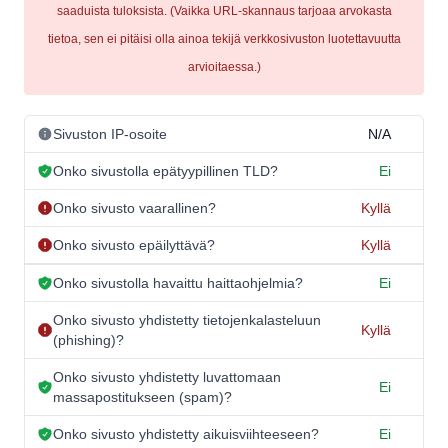
saaduista tuloksista. (Vaikka URL-skannaus tarjoaa arvokasta
tietoa, sen ei pitäisi olla ainoa tekijä verkkosivuston luotettavuutta
arvioitaessa.)
Sivuston IP-osoite
N/A
Onko sivustolla epätyypillinen TLD?
Ei
Onko sivusto vaarallinen?
Kyllä
Onko sivusto epäilyttävä?
Kyllä
Onko sivustolla havaittu haittaohjelmia?
Ei
Onko sivusto yhdistetty tietojenkalasteluun
Kyllä
(phishing)?
Onko sivusto yhdistetty luvattomaan
Ei
massapostitukseen (spam)?
Onko sivusto yhdistetty aikuisviihteeseen?
Ei