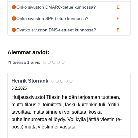
Onko sivuston DMARC-tietue kunnossa?
Ei
Onko sivuston SPF-tietue kunnossa?
Ei
Ovatko sivuston DNS-tietueet kunnossa?
Ei
Aiemmat arviot:
⛉
⛉
⛉
⛉
⛉
Yhteensä
1
arvio
⛉
⛉
⛉
⛉
⛉
Henrik Storrank
3.2.2026
Huijaussivusto! Tilasin heidän tarjoaman tuotteen,
mutta tilaus ei toimitettu, lasku kuitenkin tuli. Yritin
tavoittaa, mutta sinne ei voi soittaa, koska
puhelinnumeroa ei löydy. Voi kyllä jättää viestin (e-
posti) mutta viestiin ei vastata.