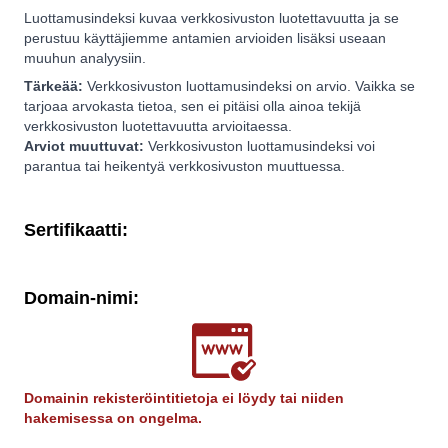
Luottamusindeksi kuvaa verkkosivuston luotettavuutta ja se
perustuu käyttäjiemme antamien arvioiden lisäksi useaan
muuhun analyysiin.
Tärkeää:
Verkkosivuston luottamusindeksi on arvio. Vaikka se
tarjoaa arvokasta tietoa, sen ei pitäisi olla ainoa tekijä
verkkosivuston luotettavuutta arvioitaessa.
Arviot muuttuvat:
Verkkosivuston luottamusindeksi voi
parantua tai heikentyä verkkosivuston muuttuessa.
Sertifikaatti:
Domain-nimi:
Domainin rekisteröintitietoja ei löydy tai niiden
hakemisessa on ongelma.