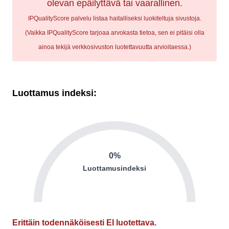
olevan epäilyttävä tai vaarallinen.
IPQualityScore palvelu listaa haitalliseksi luokiteltuja sivustoja.
(Vaikka IPQualityScore tarjoaa arvokasta tietoa, sen ei pitäisi olla
ainoa tekijä verkkosivuston luotettavuutta arvioitaessa.)
Luottamus indeksi:
0%
Luottamusindeksi
Erittäin todennäköisesti EI luotettava.