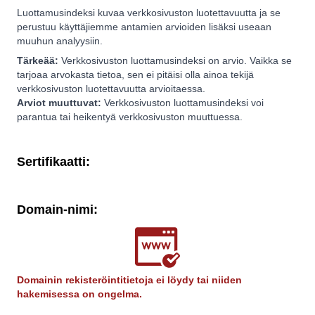
Luottamusindeksi kuvaa verkkosivuston luotettavuutta ja se
perustuu käyttäjiemme antamien arvioiden lisäksi useaan
muuhun analyysiin.
Tärkeää:
Verkkosivuston luottamusindeksi on arvio. Vaikka se
tarjoaa arvokasta tietoa, sen ei pitäisi olla ainoa tekijä
verkkosivuston luotettavuutta arvioitaessa.
Arviot muuttuvat:
Verkkosivuston luottamusindeksi voi
parantua tai heikentyä verkkosivuston muuttuessa.
Sertifikaatti:
Domain-nimi:
Domainin rekisteröintitietoja ei löydy tai niiden
hakemisessa on ongelma.