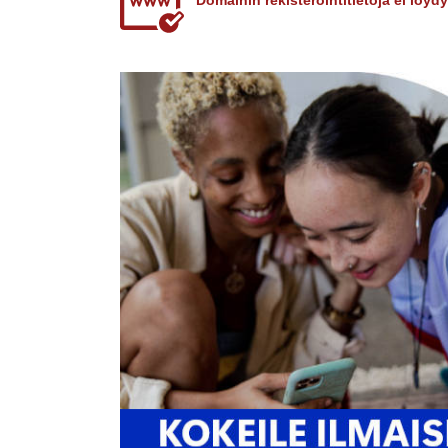
Domainin rekisteröintitietoja ei löy