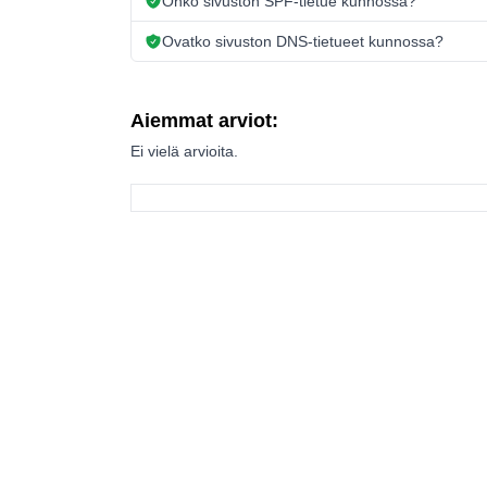
Onko sivuston SPF-tietue kunnossa?
Ovatko sivuston DNS-tietueet kunnossa?
Aiemmat arviot:
Ei vielä arvioita.