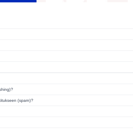
ishing)?
titukseen (spam)?