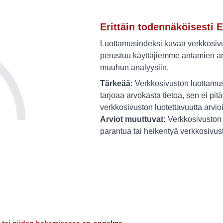
Erittäin todennäköisesti E
Luottamusindeksi kuvaa verkkosivus
perustuu käyttäjiemme antamien ar
muuhun analyysiin.
Tärkeää:
Verkkosivuston luottamus
tarjoaa arvokasta tietoa, sen ei pitä
verkkosivuston luotettavuutta arvio
Arviot muuttuvat:
Verkkosivuston 
parantua tai heikentyä verkkosivu