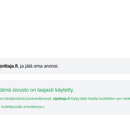
joittaja.fi
, ja jätä oma arviosi.
tämä sivusto on laajasti käytetty.
ton kävijämääriä puolueettomasti,
sijoittaja.fi
löytyy tältä listalta luokitellen sen mel
 luotettavuutta arvioitaessa.)