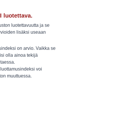
I luotettava.
ton luotettavuutta ja se
vioiden lisäksi useaan
indeksi on arvio. Vaikka se
isi olla ainoa tekijä
itaessa.
luottamusindeksi voi
ston muuttuessa.