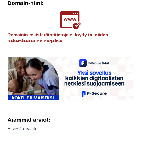
Domain-nimi:
Domainin rekisteröintitietoja ei löydy tai niiden
hakemisessa on ongelma.
Aiemmat arviot:
Ei vielä arvioita.