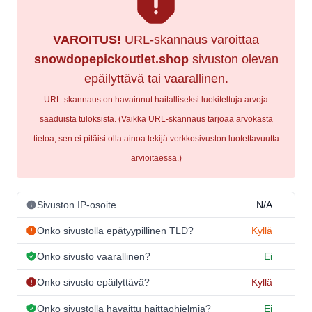
VAROITUS!
URL-skannaus varoittaa
snowdopepickoutlet.shop
sivuston olevan
epäilyttävä tai vaarallinen.
URL-skannaus on havainnut haitalliseksi luokiteltuja arvoja
saaduista tuloksista. (Vaikka URL-skannaus tarjoaa arvokasta
tietoa, sen ei pitäisi olla ainoa tekijä verkkosivuston luotettavuutta
arvioitaessa.)
Sivuston IP-osoite
N/A
Onko sivustolla epätyypillinen TLD?
Kyllä
Onko sivusto vaarallinen?
Ei
Onko sivusto epäilyttävä?
Kyllä
Onko sivustolla havaittu haittaohjelmia?
Ei