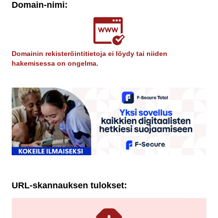
Domain-nimi:
Domainin rekisteröintitietoja ei löydy tai niiden
hakemisessa on ongelma.
URL-skannauksen tulokset: