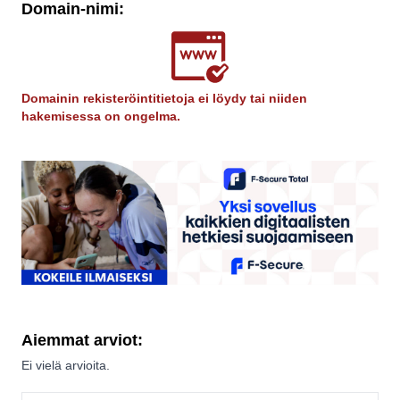
Domain-nimi:
Domainin rekisteröintitietoja ei löydy tai niiden
hakemisessa on ongelma.
Aiemmat arviot:
Ei vielä arvioita.