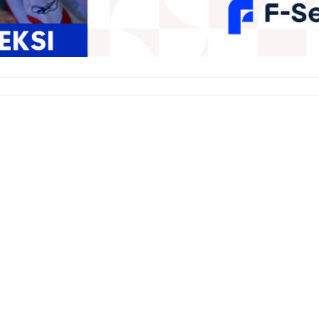
eistä
Vastuuvapauslauseke
Palaute