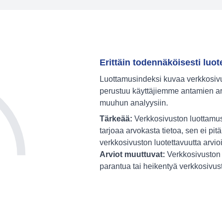
Erittäin todennäköisesti luot
Luottamusindeksi kuvaa verkkosivus
perustuu käyttäjiemme antamien ar
muuhun analyysiin.
Tärkeää:
Verkkosivuston luottamus
tarjoaa arvokasta tietoa, sen ei pitä
verkkosivuston luotettavuutta arvio
Arviot muuttuvat:
Verkkosivuston 
parantua tai heikentyä verkkosivu