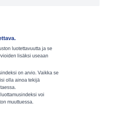
ettava.
ton luotettavuutta ja se
vioiden lisäksi useaan
indeksi on arvio. Vaikka se
isi olla ainoa tekijä
itaessa.
luottamusindeksi voi
ston muuttuessa.