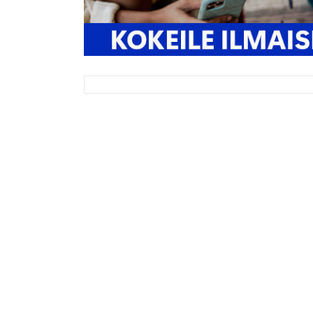
Ajankohtaista
Tietosuoja
Suojaustuotteet
Säännöt
Blogi
FAQ
Tietoa m