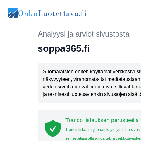
Onko
Luotettava.fi
Analyysi ja arviot sivustosta
soppa365.fi
Suomalaisten eniten käyttämät verkkosivust
näkyvyyteen, viranomais- tai mediataustaan 
verkkosivuilla olevat tiedot eivät silti vält
ja teknisesti luotettavienkin sivustojen sisältö
Tranco listauksen perusteella 
Tranco listaa miljoonan käytetyimmän sivus
sen ei pitäisi olla ainoa tekijä verkkosivuston