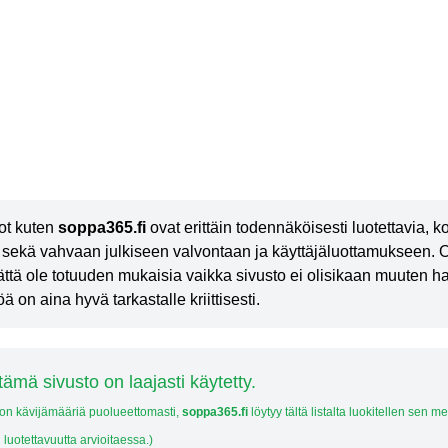
ot kuten
soppa365.fi
ovat erittäin todennäköisesti luotettavia, 
sekä vahvaan julkiseen valvontaan ja käyttäjäluottamukseen. On
tämättä ole totuuden mukaisia vaikka sivusto ei olisikaan muuten
ä on aina hyvä tarkastalle kriittisesti.
tämä sivusto on laajasti käytetty.
ton kävijämääriä puolueettomasti,
soppa365.fi
löytyy tältä listalta luokitellen sen m
 luotettavuutta arvioitaessa.)