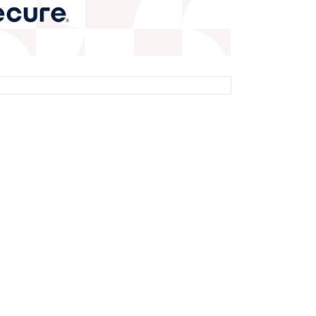
© 2026 OnkoLuotettava.fi. Kaikki oikeudet pidätetään.