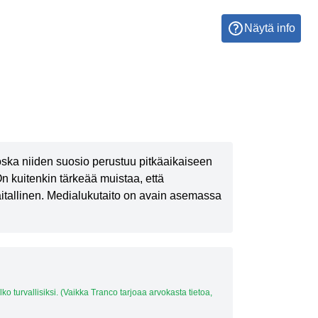
Näytä info
koska niiden suosio perustuu pitkäaikaiseen
 kuitenkin tärkeää muistaa, että
 haitallinen. Medialukutaito on avain asemassa
elko turvallisiksi. (Vaikka Tranco tarjoaa arvokasta tietoa,