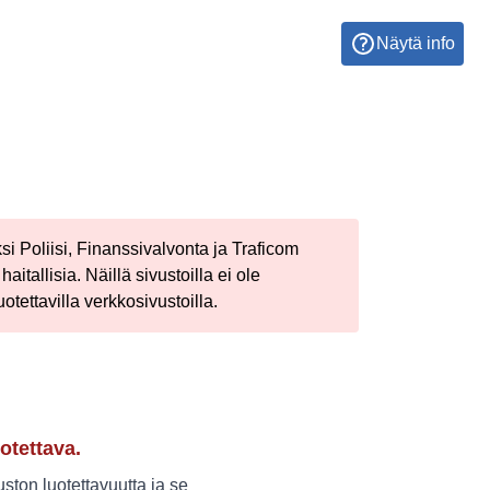
Näytä info
ksi Poliisi, Finanssivalvonta ja Traficom
aitallisia. Näillä sivustoilla ei ole
otettavilla verkkosivustoilla.
otettava.
ton luotettavuutta ja se