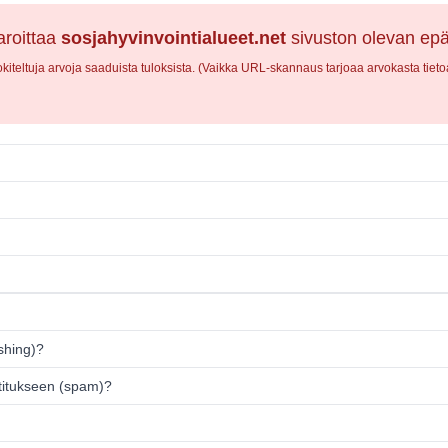
roittaa
sosjahyvinvointialueet.net
sivuston olevan epäi
iteltuja arvoja saaduista tuloksista. (Vaikka URL-skannaus tarjoaa arvokasta tietoa,
ishing)?
titukseen (spam)?