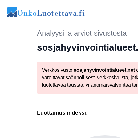
Onko
Luotettava.fi
Analyysi ja arviot sivustosta
sosjahyvinvointialueet
Verkkosivusto
sosjahyvinvointialueet.net
o
varoittavat säännöllisesti verkkosivuista, jotka
luotettavaa taustaa, viranomaisvalvontaa tai 
Luottamus indeksi: