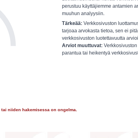
perustuu käyttäjiemme antamien ar
muuhun analyysiin.
Tärkeää:
Verkkosivuston luottamus
tarjoaa arvokasta tietoa, sen ei pitä
verkkosivuston luotettavuutta arvio
Arviot muuttuvat:
Verkkosivuston 
parantua tai heikentyä verkkosivu
dy tai niiden hakemisessa on ongelma.