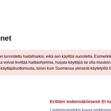
.net
n tunnistettu haitalliseksi, eikä sen käyttöä suositella. Esimerki
 voivat levittää haittaohjelmia, huijata käyttäjiä tai olla muutoin h
käyttäjäluottamusta, toisin kuin Suomessa yleisesti käytetyillä lu
Erittäin todennäköisesti EI lu
Luottamusindeksi kuvaa verkkosivus