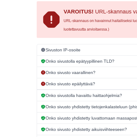
VAROITUS!
URL-skannaus va
URL-skannaus on havainnut haitalliseksi luok
luotettavuutta arvioitaessa.)
Sivuston IP-osoite
Onko sivustolla epätyypillinen TLD?
Onko sivusto vaarallinen?
Onko sivusto epäilyttävä?
Onko sivustolla havaittu haittaohjelmia?
Onko sivusto yhdistetty tietojenkalasteluun (ph
Onko sivusto yhdistetty luvattomaan massapos
Onko sivusto yhdistetty aikuisviihteeseen?