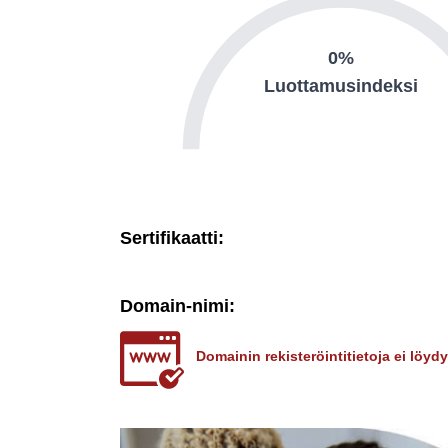
0%
Luottamusindeksi
Sertifikaatti:
Domain-nimi:
Domainin rekisteröintitietoja ei löy