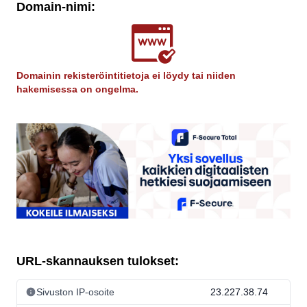
Domain-nimi:
Domainin rekisteröintitietoja ei löydy tai niiden
hakemisessa on ongelma.
URL-skannauksen tulokset:
Sivuston IP-osoite
23.227.38.74