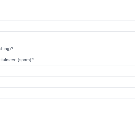
ishing)?
titukseen (spam)?