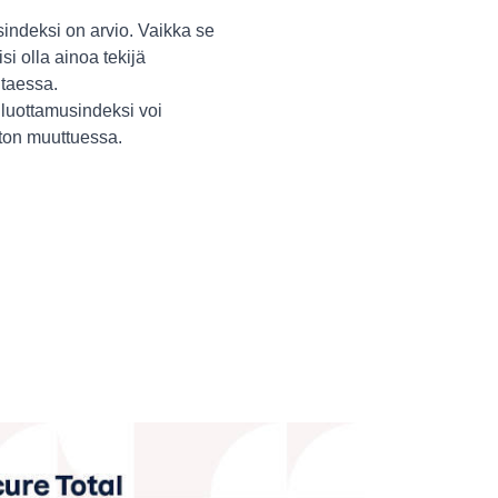
indeksi on arvio. Vaikka se
isi olla ainoa tekijä
itaessa.
luottamusindeksi voi
ston muuttuessa.