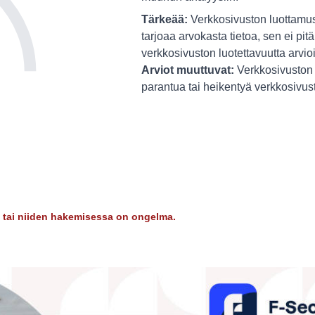
Tärkeää:
Verkkosivuston luottamus
tarjoaa arvokasta tietoa, sen ei pitä
verkkosivuston luotettavuutta arvio
Arviot muuttuvat:
Verkkosivuston 
parantua tai heikentyä verkkosivu
dy tai niiden hakemisessa on ongelma.