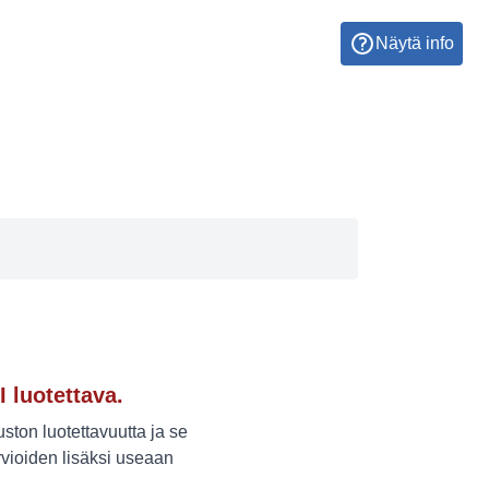
Näytä info
I luotettava.
ton luotettavuutta ja se
vioiden lisäksi useaan