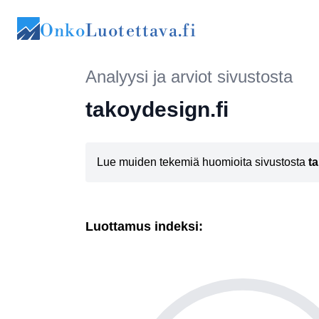
Onko
Luotettava.fi
Analyysi ja arviot sivustosta
takoydesign.fi
Lue muiden tekemiä huomioita sivustosta
t
Luottamus indeksi: