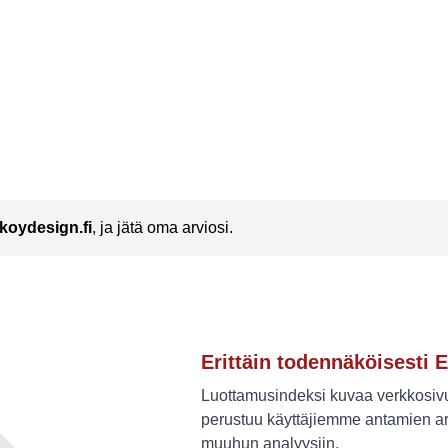
akoydesign.fi
, ja jätä oma arviosi.
Erittäin todennäköisesti E
Luottamusindeksi kuvaa verkkosivus
perustuu käyttäjiemme antamien ar
muuhun analyysiin.