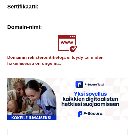
Sertifikaatti:
Domain-nimi:
Domainin rekisteröintitietoja ei löydy tai niiden
hakemisessa on ongelma.