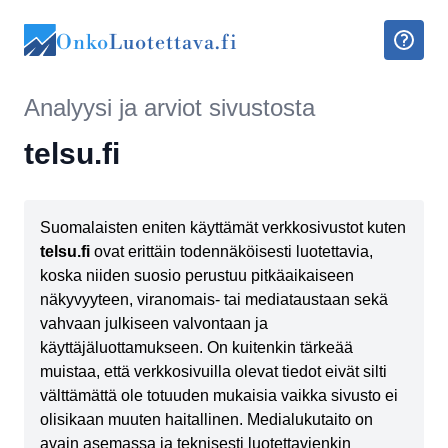
Onko
Luotettava.fi
Analyysi ja arviot sivustosta
telsu.fi
Suomalaisten eniten käyttämät verkkosivustot kuten
telsu.fi
ovat erittäin todennäköisesti luotettavia,
koska niiden suosio perustuu pitkäaikaiseen
näkyvyyteen, viranomais- tai mediataustaan sekä
vahvaan julkiseen valvontaan ja
käyttäjäluottamukseen. On kuitenkin tärkeää
muistaa, että verkkosivuilla olevat tiedot eivät silti
välttämättä ole totuuden mukaisia vaikka sivusto ei
olisikaan muuten haitallinen. Medialukutaito on
avain asemassa ja teknisesti luotettavienkin