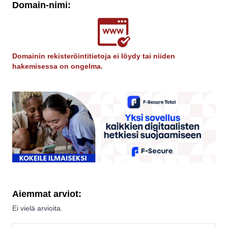
Domain-nimi:
Domainin rekisteröintitietoja ei löydy tai niiden
hakemisessa on ongelma.
Aiemmat arviot:
Ei vielä arvioita.