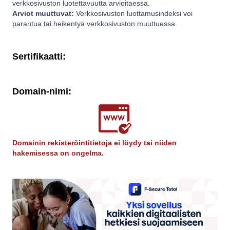
verkkosivuston luotettavuutta arvioitaessa.
Arviot muuttuvat:
Verkkosivuston luottamusindeksi voi
parantua tai heikentyä verkkosivuston muuttuessa.
Sertifikaatti:
Domain-nimi:
Domainin rekisteröintitietoja ei löydy tai niiden
hakemisessa on ongelma.