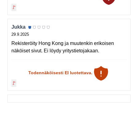
🚩
⛊
⛉
⛉
⛉
⛉
Jukka
29.9.2025
Rekisteröity Hong Kong ja muutenkin erikoisen
näköiset sivut. Ei löydy yritystietojakaan.
Todennäköisesti EI luotettava.
🚩