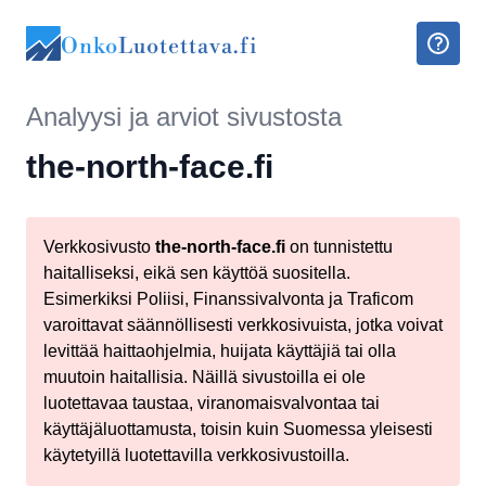
Onko
Luotettava.fi
Analyysi ja arviot sivustosta
the-north-face.fi
Verkkosivusto
the-north-face.fi
on tunnistettu
haitalliseksi, eikä sen käyttöä suositella.
Esimerkiksi Poliisi, Finanssivalvonta ja Traficom
varoittavat säännöllisesti verkkosivuista, jotka voivat
levittää haittaohjelmia, huijata käyttäjiä tai olla
muutoin haitallisia. Näillä sivustoilla ei ole
luotettavaa taustaa, viranomaisvalvontaa tai
käyttäjäluottamusta, toisin kuin Suomessa yleisesti
käytetyillä luotettavilla verkkosivustoilla.