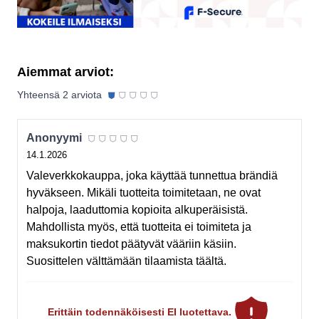
Aiemmat arviot:
⛊
⛉
⛉
⛉
⛉
Yhteensä
2
arviota
⛉
⛉
⛉
⛉
⛉
Anonyymi
14.1.2026
Valeverkkokauppa, joka käyttää tunnettua brändiä
hyväkseen. Mikäli tuotteita toimitetaan, ne ovat
halpoja, laaduttomia kopioita alkuperäisistä.
Mahdollista myös, että tuotteita ei toimiteta ja
maksukortin tiedot päätyvät vääriin käsiin.
Suosittelen välttämään tilaamista täältä.
Erittäin todennäköisesti EI luotettava.