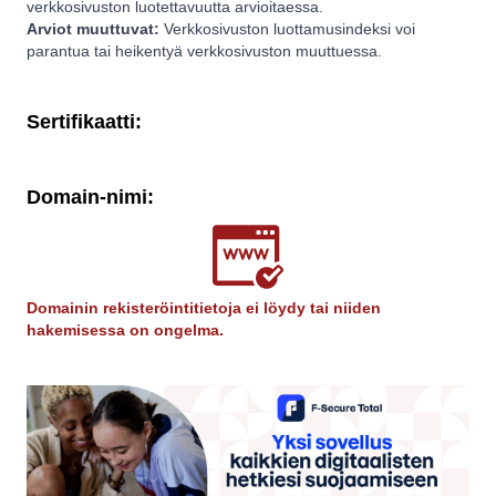
verkkosivuston luotettavuutta arvioitaessa.
Arviot muuttuvat:
Verkkosivuston luottamusindeksi voi
parantua tai heikentyä verkkosivuston muuttuessa.
Sertifikaatti:
Domain-nimi:
Domainin rekisteröintitietoja ei löydy tai niiden
hakemisessa on ongelma.