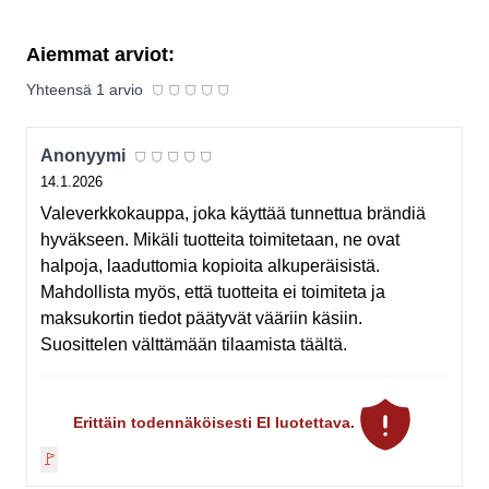
Aiemmat arviot:
⛉
⛉
⛉
⛉
⛉
Yhteensä
1
arvio
⛉
⛉
⛉
⛉
⛉
Anonyymi
14.1.2026
Valeverkkokauppa, joka käyttää tunnettua brändiä
hyväkseen. Mikäli tuotteita toimitetaan, ne ovat
halpoja, laaduttomia kopioita alkuperäisistä.
Mahdollista myös, että tuotteita ei toimiteta ja
maksukortin tiedot päätyvät vääriin käsiin.
Suosittelen välttämään tilaamista täältä.
Erittäin todennäköisesti EI luotettava.
🚩