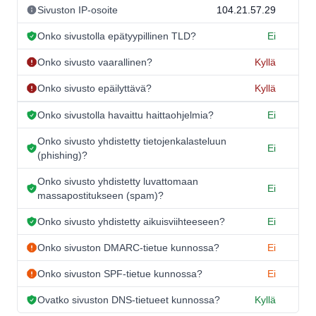
Sivuston IP-osoite
104.21.57.29
Onko sivustolla epätyypillinen TLD?
Ei
Onko sivusto vaarallinen?
Kyllä
Onko sivusto epäilyttävä?
Kyllä
Onko sivustolla havaittu haittaohjelmia?
Ei
Onko sivusto yhdistetty tietojenkalasteluun
Ei
(phishing)?
Onko sivusto yhdistetty luvattomaan
Ei
massapostitukseen (spam)?
Onko sivusto yhdistetty aikuisviihteeseen?
Ei
Onko sivuston DMARC-tietue kunnossa?
Ei
Onko sivuston SPF-tietue kunnossa?
Ei
Ovatko sivuston DNS-tietueet kunnossa?
Kyllä