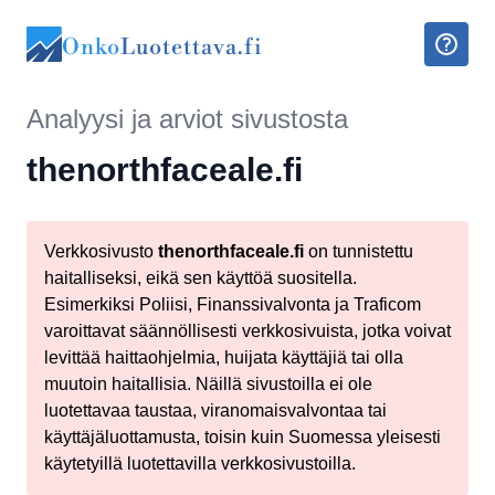
Onko
Luotettava.fi
Analyysi ja arviot sivustosta
thenorthfaceale.fi
Verkkosivusto
thenorthfaceale.fi
on tunnistettu
haitalliseksi, eikä sen käyttöä suositella.
Esimerkiksi Poliisi, Finanssivalvonta ja Traficom
varoittavat säännöllisesti verkkosivuista, jotka voivat
levittää haittaohjelmia, huijata käyttäjiä tai olla
muutoin haitallisia. Näillä sivustoilla ei ole
luotettavaa taustaa, viranomaisvalvontaa tai
käyttäjäluottamusta, toisin kuin Suomessa yleisesti
käytetyillä luotettavilla verkkosivustoilla.