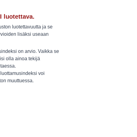
I luotettava.
ton luotettavuutta ja se
vioiden lisäksi useaan
indeksi on arvio. Vaikka se
isi olla ainoa tekijä
itaessa.
luottamusindeksi voi
ston muuttuessa.