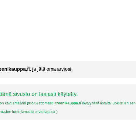
reenikauppa.fi
, ja jätä oma arviosi.
tämä sivusto on laajasti käytetty.
ton kävijämääriä puolueettomasti,
treenikauppa.fi
löytyy tältä listalta luokitellen s
sivuston luotettavuutta arvioitaessa.)