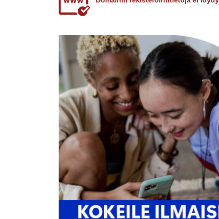
Domainin rekisteröintitietoja ei löy