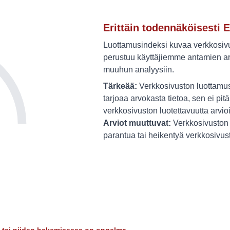
Erittäin todennäköisesti E
Luottamusindeksi kuvaa verkkosivus
perustuu käyttäjiemme antamien ar
muuhun analyysiin.
Tärkeää:
Verkkosivuston luottamus
tarjoaa arvokasta tietoa, sen ei pitä
verkkosivuston luotettavuutta arvio
Arviot muuttuvat:
Verkkosivuston 
parantua tai heikentyä verkkosivu