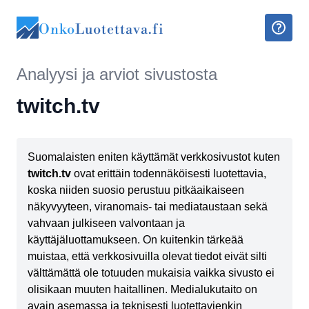
Onko
Luotettava.fi
Analyysi ja arviot sivustosta
twitch.tv
Suomalaisten eniten käyttämät verkkosivustot kuten
twitch.tv
ovat erittäin todennäköisesti luotettavia,
koska niiden suosio perustuu pitkäaikaiseen
näkyvyyteen, viranomais- tai mediataustaan sekä
vahvaan julkiseen valvontaan ja
käyttäjäluottamukseen. On kuitenkin tärkeää
muistaa, että verkkosivuilla olevat tiedot eivät silti
välttämättä ole totuuden mukaisia vaikka sivusto ei
olisikaan muuten haitallinen. Medialukutaito on
avain asemassa ja teknisesti luotettavienkin