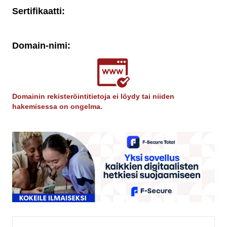
Sertifikaatti:
Domain-nimi:
Domainin rekisteröintitietoja ei löydy tai niiden
hakemisessa on ongelma.