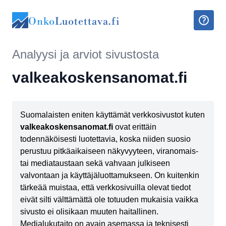
Onko
Luotettava.fi
Analyysi ja arviot sivustosta
valkeakoskensanomat.fi
Suomalaisten eniten käyttämät verkkosivustot kuten
valkeakoskensanomat.fi
ovat erittäin
todennäköisesti luotettavia, koska niiden suosio
perustuu pitkäaikaiseen näkyvyyteen, viranomais-
tai mediataustaan sekä vahvaan julkiseen
valvontaan ja käyttäjäluottamukseen. On kuitenkin
tärkeää muistaa, että verkkosivuilla olevat tiedot
eivät silti välttämättä ole totuuden mukaisia vaikka
sivusto ei olisikaan muuten haitallinen.
Medialukutaito on avain asemassa ja teknisesti