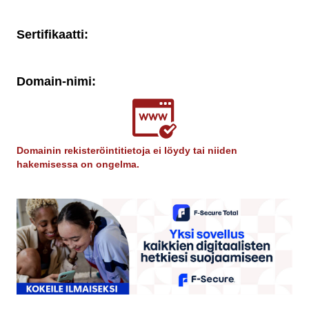
Sertifikaatti:
Domain-nimi:
Domainin rekisteröintitietoja ei löydy tai niiden
hakemisessa on ongelma.